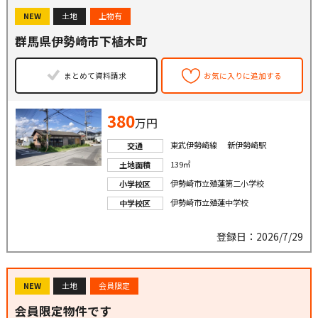
NEW
土地
上物有
群馬県伊勢崎市下植木町
まとめて資料請求
お気に入りに追加する
380
万円
東武伊勢崎線 新伊勢崎駅
交通
139㎡
土地面積
伊勢崎市立殖蓮第二小学校
小学校区
伊勢崎市立殖蓮中学校
中学校区
登録日：2026/7/29
NEW
土地
会員限定
会員限定物件です