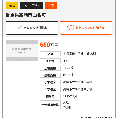
NEW
中古一戸建て
空家
群馬県高崎市山名町
まとめて資料請求
お気に入りに追加する
680
万円
上信電鉄上信線 山名駅
交通
4DK
間取り
166.2㎡
土地面積
85.31㎡
建物面積
高崎市立南八幡小学校
小学校区
高崎市立南八幡中学校
中学校区
1980年9月
築年月
木造
建物構造規模
2階建