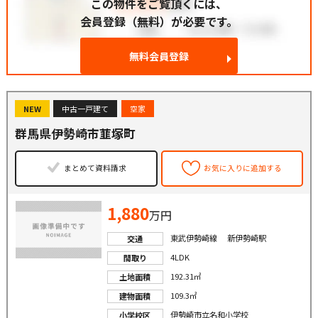
この物件をご覧頂くには、
会員登録（無料）が必要です。
無料会員登録
NEW
中古一戸建て
空家
群馬県伊勢崎市韮塚町
まとめて資料請求
お気に入りに追加する
1,880
万円
東武伊勢崎線 新伊勢崎駅
交通
4LDK
間取り
192.31㎡
土地面積
109.3㎡
建物面積
伊勢崎市立名和小学校
小学校区