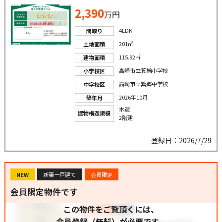
2,390
万円
4LDK
間取り
201㎡
土地面積
115.92㎡
建物面積
高崎市立箕輪小学校
小学校区
高崎市立箕郷中学校
中学校区
2026年10月
築年月
木造
建物構造規模
2階建
登録日：2026/7/29
NEW
新築一戸建て
会員限定
会員限定物件です
この物件をご覧頂くには、
会員登録（無料）が必要です。