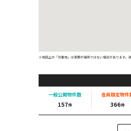
※地図上の「対象地」は実際の場所ではない場合があります。
一般公開
物件数
会員限定
物件
157
366
件
件