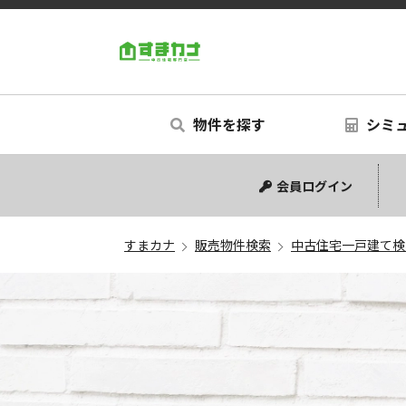
すまカナ
物件を探す
シミ
中古マンション
中古一戸建て
新築一戸建て
土地
シミュ
リフォ
会員ログイン
すまカナ
販売物件検索
中古住宅一戸建て検