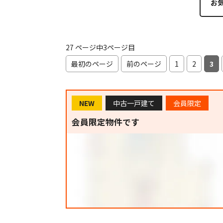
お
27 ページ中3ページ目
最初のページ
前のページ
1
2
3
NEW
中古一戸建て
会員限定
会員限定物件です