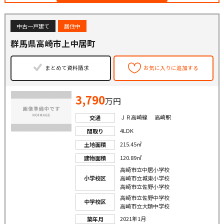
中古一戸建て
居住中
群馬県高崎市上中居町
まとめて資料請求
お気に入りに追加する
3,790
万円
ＪＲ高崎線 高崎駅
交通
4LDK
間取り
215.45㎡
土地面積
120.89㎡
建物面積
高崎市立中居小学校
小学校区
高崎市立城東小学校
高崎市立佐野小学校
高崎市立佐野中学校
中学校区
高崎市立大類中学校
2021年1月
築年月