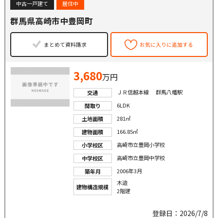
中古一戸建て
居住中
群馬県高崎市中豊岡町
まとめて資料請求
お気に入りに追加する
3,680
万円
ＪＲ信越本線 群馬八幡駅
交通
6LDK
間取り
281㎡
土地面積
166.85㎡
建物面積
高崎市立豊岡小学校
小学校区
高崎市立豊岡中学校
中学校区
2006年3月
築年月
木造
建物構造規模
2階建
登録日：2026/7/8