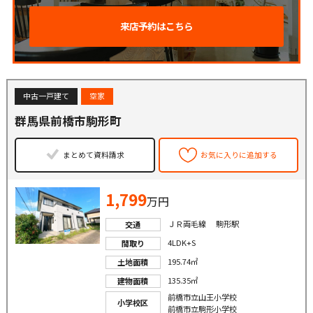
来店予約はこちら
中古一戸建て
空家
群馬県前橋市駒形町
まとめて資料請求
お気に入りに追加する
1,799
万円
ＪＲ両毛線 駒形駅
交通
4LDK+S
間取り
195.74㎡
土地面積
135.35㎡
建物面積
前橋市立山王小学校
小学校区
前橋市立駒形小学校