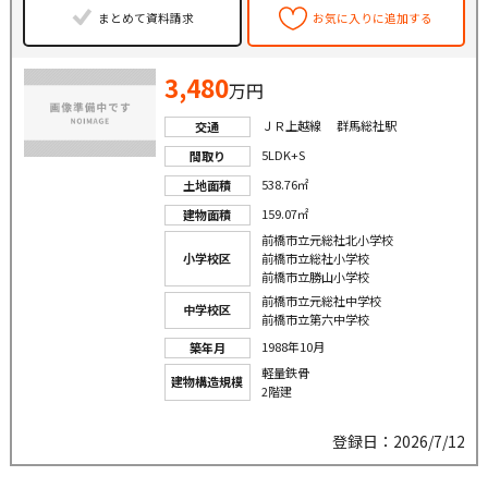
まとめて資料請求
お気に入りに追加する
3,480
万円
ＪＲ上越線 群馬総社駅
交通
5LDK+S
間取り
538.76㎡
土地面積
159.07㎡
建物面積
前橋市立元総社北小学校
小学校区
前橋市立総社小学校
前橋市立勝山小学校
前橋市立元総社中学校
中学校区
前橋市立第六中学校
1988年10月
築年月
軽量鉄骨
建物構造規模
2階建
登録日：2026/7/12