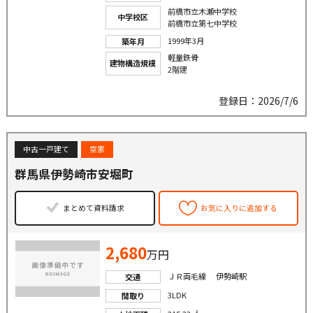
前橋市立木瀬中学校
中学校区
前橋市立第七中学校
1999年3月
築年月
軽量鉄骨
建物構造規模
2階建
登録日：2026/7/6
中古一戸建て
空家
群馬県伊勢崎市安堀町
まとめて資料請求
お気に入りに追加する
2,680
万円
ＪＲ両毛線 伊勢崎駅
交通
3LDK
間取り