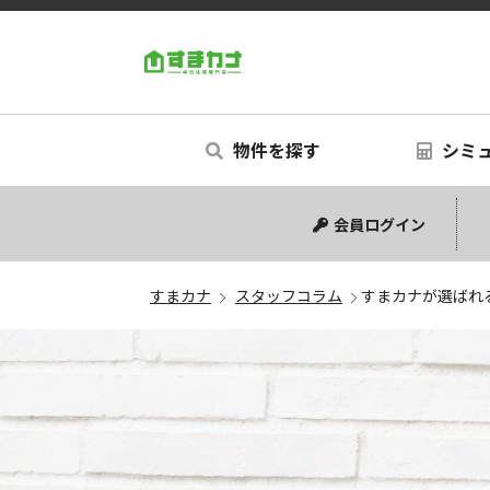
すまカナ
物件を探す
シミ
中古マンション
中古一戸建て
新築一戸建て
土地
シミュ
リフォ
会員ログイン
すまカナ
スタッフコラム
すまカナが選ばれ