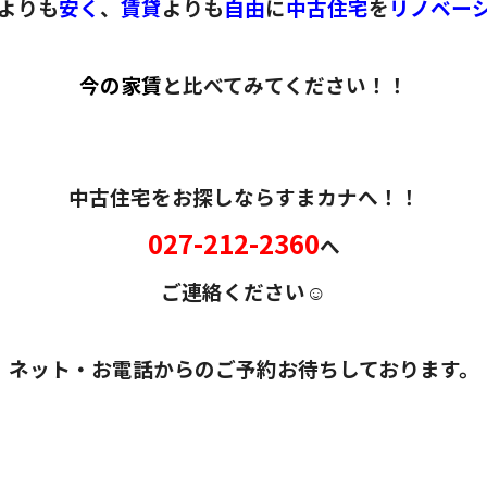
よりも
安く
、
賃貸
よりも
自由
に
中古住宅
を
リノベー
今の家賃
と比べてみてください！！
中古住宅をお探しならすまカナへ！！
027-212-2360
へ
ご連絡ください☺
ネット・お電話からのご予約お待ちしております。