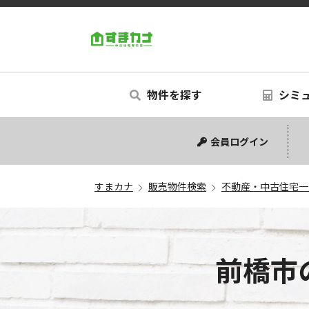
すまカナ
物件を探す
シミ
中古マンション
中古一戸建て
新築一戸建て
土地
シミュ
リフォ
会員ログイン
すまカナ
販売物件検索
不動産・中古住宅一
前橋市