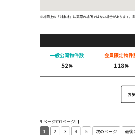
※地図上の「対象地」は実際の場所ではない場合があります。
一般公開
物件数
会員限定
物件
52
118
件
件
お
9 ページ中1ページ目
1
2
3
4
5
次のページ
最後