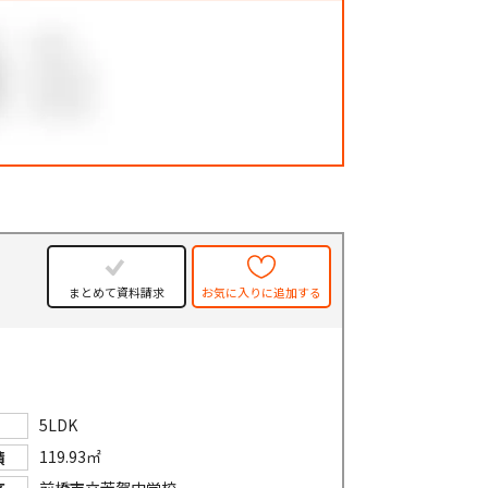
件
まとめて資料請求
お気に入りに追加する
5LDK
119.93㎡
積
前橋市立芳賀中学校