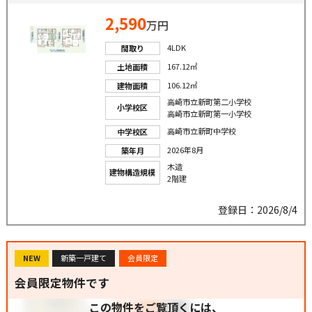
2,590
万円
4LDK
間取り
167.12㎡
土地面積
106.12㎡
建物面積
高崎市立新町第二小学校
小学校区
高崎市立新町第一小学校
高崎市立新町中学校
中学校区
2026年8月
築年月
木造
建物構造規模
2階建
登録日：2026/8/4
NEW
新築一戸建て
会員限定
会員限定物件です
この物件をご覧頂くには、