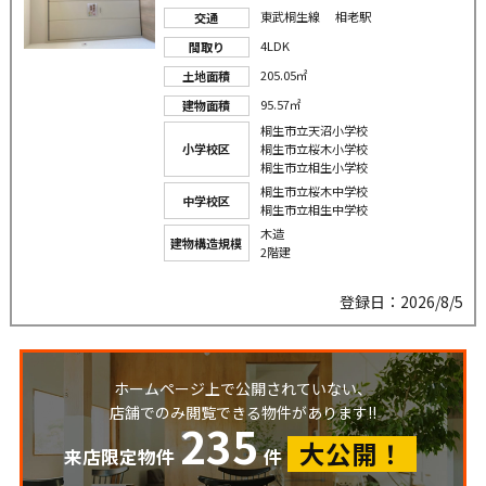
東武桐生線 相老駅
交通
4LDK
間取り
205.05㎡
土地面積
95.57㎡
建物面積
桐生市立天沼小学校
小学校区
桐生市立桜木小学校
桐生市立相生小学校
桐生市立桜木中学校
中学校区
桐生市立相生中学校
木造
建物構造規模
2階建
登録日：2026/8/5
ホームページ上で公開されていない、
店舗でのみ閲覧できる物件があります!!
235
大公開！
来店限定物件
件