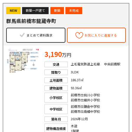
NEW
新築一戸建て
新築
未完成
群馬県前橋市龍蔵寺町
まとめて資料請求
お気に入りに追加する
3,190
万円
上毛電気鉄道上毛線 中央前橋駅
交通
3LDK
間取り
186.37㎡
土地面積
93.36㎡
建物面積
前橋市立桃川小学校
小学校区
前橋市立細井小学校
前橋市立鎌倉中学校
中学校区
前橋市立南橘中学校
2026年12月
築年月
木造
建物構造規模
1階建