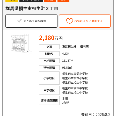
群馬県桐生市相生町２丁目
まとめて資料請求
お気に入りに追加する
2,180
万円
東武桐生線 相老駅
交通
4LDK
間取り
161.37㎡
土地面積
98.82㎡
建物面積
桐生市立天沼小学校
小学校区
桐生市立桜木小学校
桐生市立相生小学校
桐生市立桜木中学校
中学校区
桐生市立相生中学校
木造
建物構造規模
2階建
登録日：2026/8/5