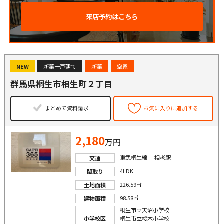
来店予約はこちら
NEW
新築一戸建て
新築
空家
群馬県桐生市相生町２丁目
まとめて資料請求
お気に入りに追加する
2,180
万円
東武桐生線 相老駅
交通
4LDK
間取り
226.59㎡
土地面積
98.58㎡
建物面積
桐生市立天沼小学校
小学校区
桐生市立桜木小学校