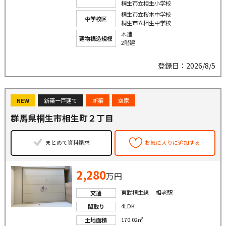
桐生市立相生小学校
桐生市立桜木中学校
中学校区
桐生市立相生中学校
木造
建物構造規模
2階建
登録日：2026/8/5
NEW
新築一戸建て
新築
空家
群馬県桐生市相生町２丁目
まとめて資料請求
お気に入りに追加する
2,280
万円
東武桐生線 相老駅
交通
4LDK
間取り
170.02㎡
土地面積