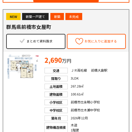
NEW
新築一戸建て
新築
未完成
群馬県前橋市女屋町
まとめて資料請求
お気に入りに追加する
2,690
万円
ＪＲ両毛線 前橋大島駅
交通
3LDK
間取り
267.28㎡
土地面積
100.61㎡
建物面積
前橋市立永明小学校
小学校区
前橋市立木瀬中学校
中学校区
2026年12月
築年月
木造
建物構造規模
1階建