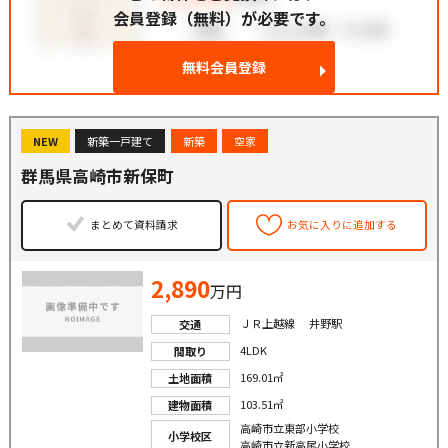
会員登録（無料）が必要です。
無料会員登録
NEW
新築一戸建て
新築
空家
群馬県高崎市新保町
まとめて資料請求
お気に入りに追加する
2,890
万円
ＪＲ上越線 井野駅
交通
4LDK
間取り
169.01㎡
土地面積
103.51㎡
建物面積
高崎市立東部小学校
小学校区
高崎市立新高尾小学校