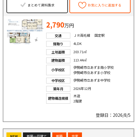
まとめて資料請求
お気に入りに追加する
2,790
万円
ＪＲ両毛線 国定駅
交通
4LDK
間取り
203.71㎡
土地面積
113.44㎡
建物面積
伊勢崎市立あずま南小学校
小学校区
伊勢崎市立あずま小学校
伊勢崎市立あずま中学校
中学校区
2026年12月
築年月
木造
建物構造規模
2階建
登録日：2026/8/5
NEW
新築一戸建て
新築
空家