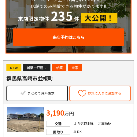
店舗でのみ閲覧できる物件があります!!
235
大公開！
来店限定物件
件
来店予約はこちら
NEW
新築一戸建て
新築
空家
群馬県高崎市並榎町
まとめて資料請求
お気に入りに追加する
3,190
万円
ＪＲ信越本線 北高崎駅
交通
4LDK
間取り