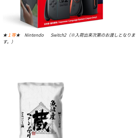
★
１等
★ Nintendo Switch2（※入荷出来次第のお渡しとなりま
す。）