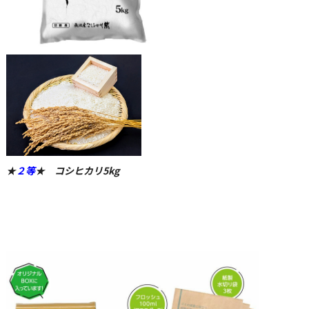
★
２等
★
コシヒカリ5kg