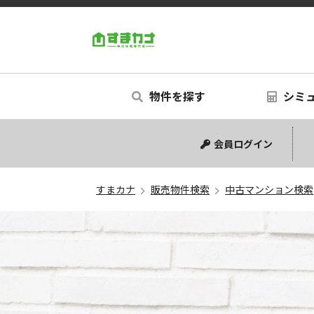
すまカナ
物件を探す
シミ
中古マンション
中古一戸建て
新築一戸建て
土地
シミュ
リフォ
会員ログイン
すまカナ
販売物件検索
中古マンション検索