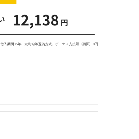
12,138
い
円
借入期間35年、元利均等返済方式、ボーナス支払額（初回）0円