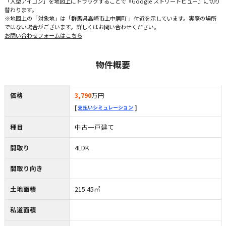
「人型アイコン」を地図上にドラッグすることで『Google ストリートビュー』に切り
替わります。
※地図上の「対象地」は「群馬県高崎市上中居町 」付近を示しています。実際の場所
ではない場合がございます。詳しくはお問い合わせください。
お問い合わせフォームはこちら
物件概要
価格
3,790
万円
支払いシミュレーション
種目
中古一戸建て
間取り
4LDK
間取り向き
土地面積
215.45㎡
私道面積