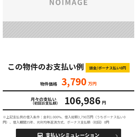
この物件のお支払い例
頭金/ボーナス払い0円
3,790
万円
物件価格
106,986
月々の支払い
円
（初回お支払額）
※上記支払例の借入条件：金利1.000%、借入総額
3,790
万円（うちボーナス払い0
円）、借入期間35年、元利均等返済方式、ボーナス支払額（初回）0円
支払いシミュレーション