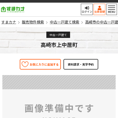
すまカナ
ログイン
会員登録
MENU
すまカナ
販売物件検索
中古一戸建て検索
高崎市の中古一戸
中古一戸建て
高崎市上中居町
お気に入りに追加する