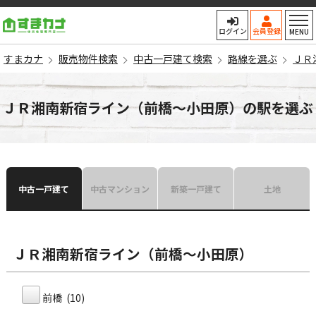
すまカナ
ログイン
会員登録
MENU
すまカナ
販売物件検索
中古一戸建て検索
路線を選ぶ
ＪＲ
ＪＲ湘南新宿ライン（前橋〜小田原）の駅を選ぶ
中古一戸建て
中古マンション
新築一戸建て
土地
ＪＲ湘南新宿ライン（前橋〜小田原）
前橋 (10)