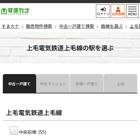
すまカナ
ログイン
会員登録
MENU
すまカナ
販売物件検索
中古一戸建て検索
路線を選ぶ
上毛
上毛電気鉄道上毛線の駅を選ぶ
中古一戸建て
中古マンション
新築一戸建て
土地
上毛電気鉄道上毛線
中央前橋 (55)